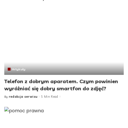
Artykuły
Telefon z dobrym aparatem. Czym powinien
wyróżniać się dobry smartfon do zdjęć?
redakcja serwisu
5 Min Read
By
Posted
by