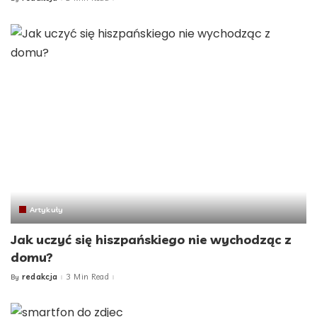
Posted
by
Artykuły
Jak uczyć się hiszpańskiego nie wychodząc z
domu?
redakcja
3 Min Read
By
Posted
by