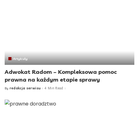
Artykuły
Adwokat Radom – Kompleksowa pomoc
prawna na każdym etapie sprawy
redakcja serwisu
4 Min Read
By
Posted
by