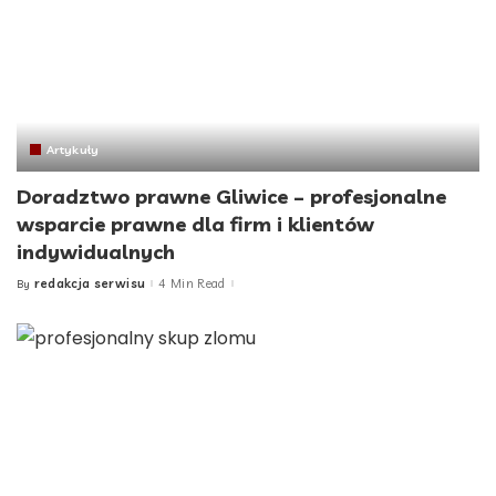
Artykuły
Doradztwo prawne Gliwice – profesjonalne
wsparcie prawne dla firm i klientów
indywidualnych
redakcja serwisu
4 Min Read
By
Posted
by