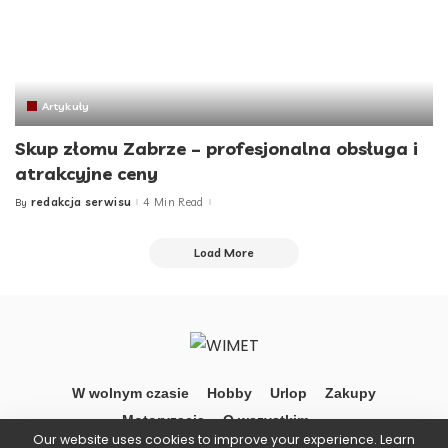
Artykuły
Skup złomu Zabrze – profesjonalna obsługa i
atrakcyjne ceny
redakcja serwisu
4 Min Read
By
Posted
by
Load More
W wolnym czasie
Hobby
Urlop
Zakupy
Motoryzacja
O wszystkim …
Our website uses cookies to improve your experience. Learn