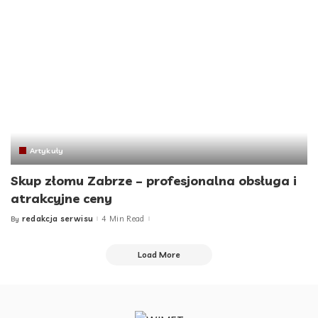
Artykuły
Skup złomu Zabrze – profesjonalna obsługa i
atrakcyjne ceny
redakcja serwisu
4 Min Read
By
Posted
by
Load More