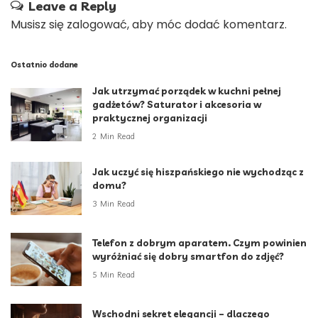
Leave a Reply
Musisz się
zalogować
, aby móc dodać komentarz.
Ostatnio dodane
Jak utrzymać porządek w kuchni pełnej
gadżetów? Saturator i akcesoria w
praktycznej organizacji
2 Min Read
Jak uczyć się hiszpańskiego nie wychodząc z
domu?
3 Min Read
Telefon z dobrym aparatem. Czym powinien
wyróżniać się dobry smartfon do zdjęć?
5 Min Read
Wschodni sekret elegancji – dlaczego