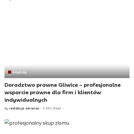
Artykuły
Doradztwo prawne Gliwice – profesjonalne
wsparcie prawne dla firm i klientów
indywidualnych
redakcja serwisu
4 Min Read
By
Posted
by