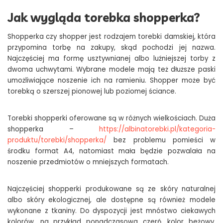
Jak wygląda torebka shopperka?
Shopperka czy shopper jest rodzajem torebki damskiej, która
przypomina torbę na zakupy, skąd pochodzi jej nazwa.
Najczęściej ma formę usztywnianej albo luźniejszej torby z
dwoma uchwytami. Wybrane modele mają też dłuższe paski
umożliwiające noszenie ich na ramieniu. Shopper może być
torebką o szerszej pionowej lub poziomej ściance.
Torebki shopperki oferowane są w różnych wielkościach. Duża
shopperka –
https://albinatorebki.pl/kategoria-
produktu/torebki/shopperka/
bez problemu pomieści w
środku format A4, natomiast mała będzie pozwalała na
noszenie przedmiotów o mniejszych formatach.
Najczęściej shopperki produkowane są ze skóry naturalnej
albo skóry ekologicznej, ale dostępne są również modele
wykonane z tkaniny. Do dyspozycji jest mnóstwo ciekawych
kolorów, na przykład ponadczasowa czerń, kolor beżowy,