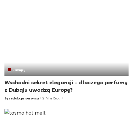
Zakupy
Wschodni sekret elegancji – dlaczego perfumy
z Dubaju uwodzą Europę?
redakcja serwisu
2 Min Read
By
Posted
by