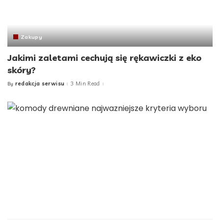
Zakupy
Jakimi zaletami cechują się rękawiczki z eko
skóry?
redakcja serwisu
3 Min Read
By
Posted
by