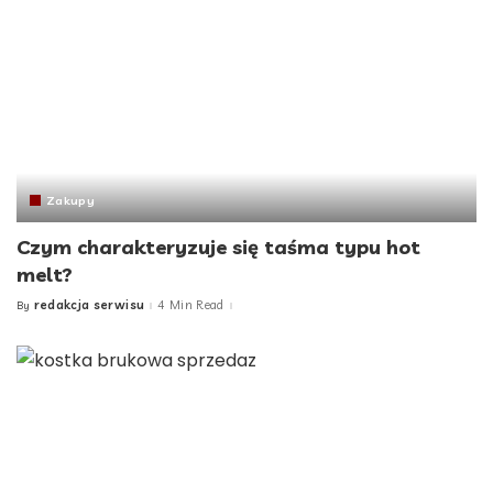
Zakupy
Czym charakteryzuje się taśma typu hot
melt?
redakcja serwisu
4 Min Read
By
Posted
by