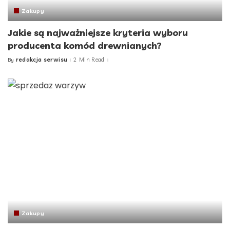
Zakupy
Jakie są najważniejsze kryteria wyboru
producenta komód drewnianych?
redakcja serwisu
2 Min Read
By
Posted
by
Zakupy