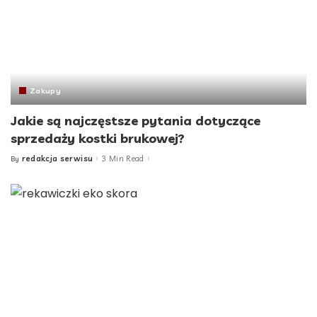
Zakupy
Jakie są najczęstsze pytania dotyczące
sprzedaży kostki brukowej?
redakcja serwisu
3 Min Read
By
Posted
by