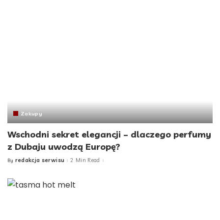
Zakupy
Wschodni sekret elegancji – dlaczego perfumy
z Dubaju uwodzą Europę?
redakcja serwisu
2 Min Read
By
Posted
by