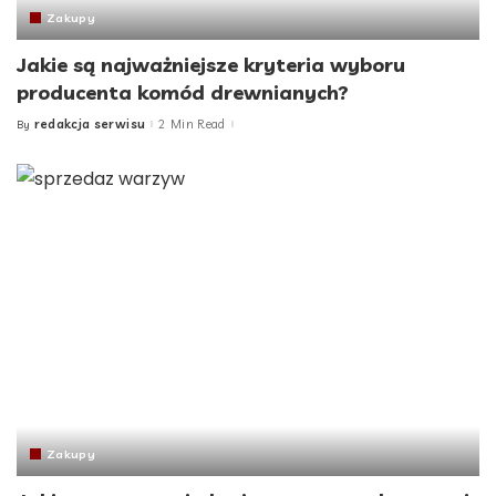
Zakupy
Jakie są najważniejsze kryteria wyboru
producenta komód drewnianych?
redakcja serwisu
2 Min Read
By
Posted
by
Zakupy