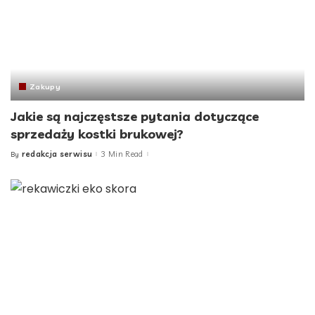
Zakupy
Jakie są najczęstsze pytania dotyczące
sprzedaży kostki brukowej?
redakcja serwisu
3 Min Read
By
Posted
by