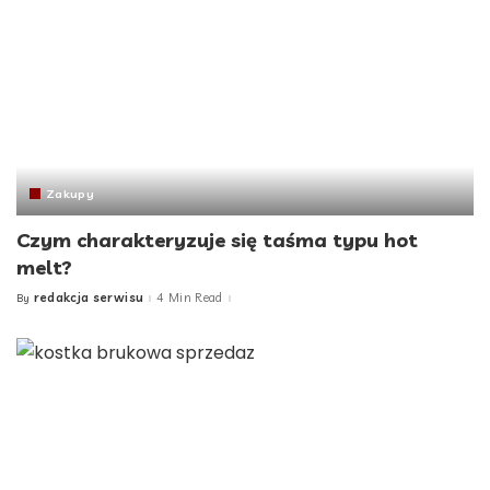
Zakupy
Czym charakteryzuje się taśma typu hot
melt?
redakcja serwisu
4 Min Read
By
Posted
by