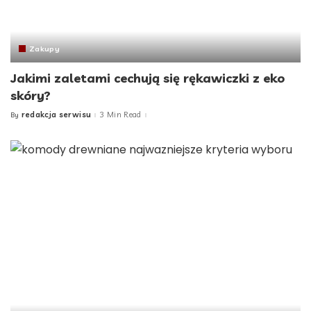
Zakupy
Jakimi zaletami cechują się rękawiczki z eko
skóry?
redakcja serwisu
3 Min Read
By
Posted
by