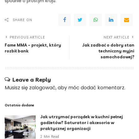
spodnie o prostym kroju.
SHARE ON
PREVIOUS ARTICLE
NEXT ARTICLE
Fame MMA – projekt, który
Jak zadbać o dobry stan
rozbił bank
techniczny myjni
samochodowej?
Leave a Reply
Musisz się
zalogować
, aby móc dodać komentarz.
Ostatnio dodane
Jak utrzymać porządek w kuchni pełnej
gadżetów? Saturator i akcesoria w
praktycznej organizacji
2 Min Read