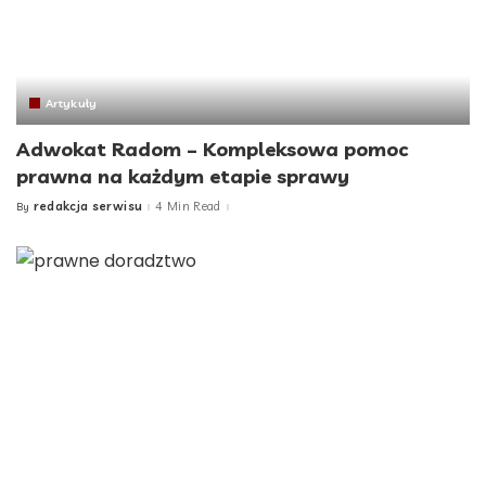
Artykuły
Adwokat Radom – Kompleksowa pomoc
prawna na każdym etapie sprawy
redakcja serwisu
4 Min Read
By
Posted
by