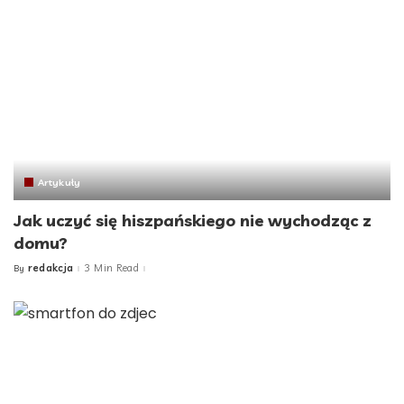
Artykuły
Jak uczyć się hiszpańskiego nie wychodząc z
domu?
redakcja
3 Min Read
By
Posted
by