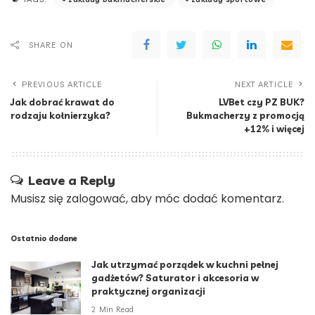
SHARE ON
PREVIOUS ARTICLE
NEXT ARTICLE
Jak dobrać krawat do
LVBet czy PZ BUK?
rodzaju kołnierzyka?
Bukmacherzy z promocją
+12% i więcej
Leave a Reply
Musisz się
zalogować
, aby móc dodać komentarz.
Ostatnio dodane
Jak utrzymać porządek w kuchni pełnej
gadżetów? Saturator i akcesoria w
praktycznej organizacji
2 Min Read