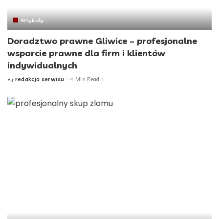
Artykuły
Doradztwo prawne Gliwice – profesjonalne
wsparcie prawne dla firm i klientów
indywidualnych
redakcja serwisu
4 Min Read
By
Posted
by