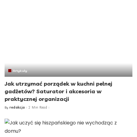
Artykuły
Jak utrzymać porządek w kuchni pełnej
gadżetów? Saturator i akcesoria w
praktycznej organizacji
redakcja
2 Min Read
By
Posted
by