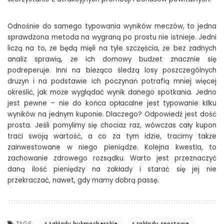
Odnośnie do samego typowania wyników meczów, to jedna
sprawdzona metoda na wygraną po prostu nie istnieje. Jedni
liczą na to, że będą mięli na tyle szczęścia, że bez żadnych
analiz sprawią, że ich domowy budżet znacznie się
podreperuje. Inni na bieżąco śledzą losy poszczególnych
drużyn i na podstawie ich poczynań potrafią mniej więcej
określić, jak może wyglądać wynik danego spotkania. Jedno
jest pewne – nie do końca opłacalne jest typowanie kilku
wyników na jednym kuponie. Dlaczego? Odpowiedź jest dość
prosta. Jeśli pomylimy się chociaż raz, wówczas cały kupon
traci swoją wartość, a co za tym idzie, tracimy także
zainwestowane w niego pieniądze. Kolejna kwestia, to
zachowanie zdrowego rozsądku. Warto jest przeznaczyć
daną ilość pieniędzy na zakłady i starać się jej nie
przekraczać, nawet, gdy mamy dobrą passę.
zakłady bukmacherskie
zakłady sportowe
TAGS: