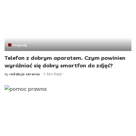
Artykuły
Telefon z dobrym aparatem. Czym powinien
wyróżniać się dobry smartfon do zdjęć?
redakcja serwisu
5 Min Read
By
Posted
by