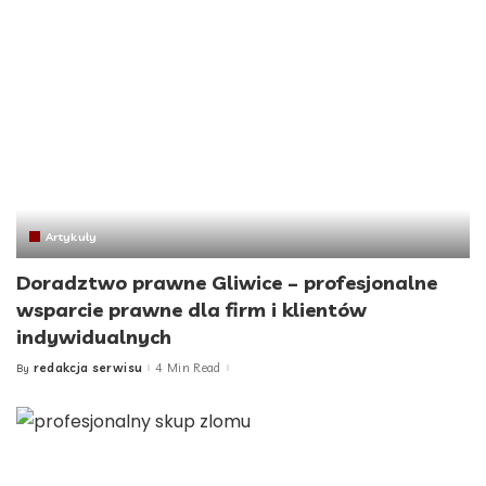
Artykuły
Doradztwo prawne Gliwice – profesjonalne
wsparcie prawne dla firm i klientów
indywidualnych
redakcja serwisu
4 Min Read
By
Posted
by