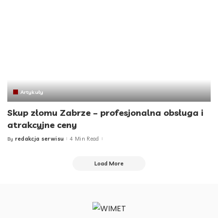
Artykuły
Skup złomu Zabrze – profesjonalna obsługa i
atrakcyjne ceny
redakcja serwisu
4 Min Read
By
Posted
by
Load More