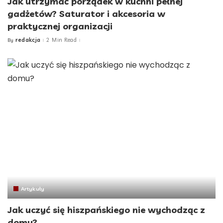
Jak utrzymać porządek w kuchni pełnej
gadżetów? Saturator i akcesoria w
praktycznej organizacji
redakcja
2 Min Read
By
Posted
by
Artykuły
Jak uczyć się hiszpańskiego nie wychodząc z
domu?