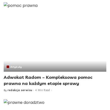
Artykuły
Adwokat Radom – Kompleksowa pomoc
prawna na każdym etapie sprawy
redakcja serwisu
4 Min Read
By
Posted
by