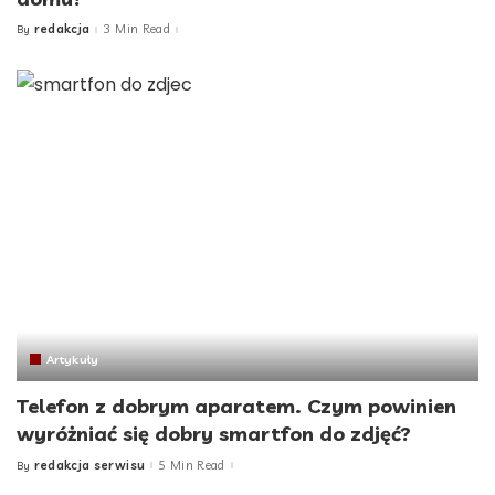
redakcja
3 Min Read
By
Posted
by
Artykuły
Telefon z dobrym aparatem. Czym powinien
wyróżniać się dobry smartfon do zdjęć?
redakcja serwisu
5 Min Read
By
Posted
by